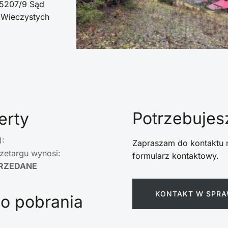
r 5207/9 Sąd
 Wieczystych
Potrzebujesz
erty
):
Zapraszam do kontaktu 
zetargu wynosi:
formularz kontaktowy.
RZEDANE
KONTAKT W SPRA
o pobrania