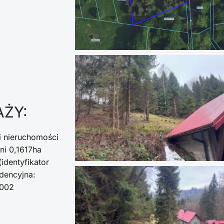
AŻY:
i nieruchomości
ni 0,1617ha
identyfikator
dencyjna:
0002