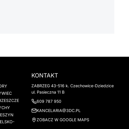
KONTAKT
ZABRZEG 43-516 k. Czechowice-Dziedzice
ORY
ul. Pasieczna 11 B
YWIEC
RZESZCZE
609 787 950
YCHY
KANCELARIA@3DC.PL
IESZYN
ZOBACZ W GOOGLE MAPS
ELSKO-