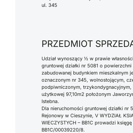
ul. 345​
PRZEDMIOT SPRZED
Udział wynoszący ½ w prawie własnośc
gruntowej działki nr 5081 o powierzchn
zabudowanej budynkiem mieszkalnym j
oznaczonym nr 345, wolnostojącym, cz
podpiwniczonym, trzykondygnacyjnym,
użytkowej 97,10m2 położonym Jaworzy
Istebna.
Dla nieruchomości gruntowej działki nr 
Rejonowy w Cieszynie, V WYDZIAŁ KSI
WIECZYSTYCH – BB1C prowadzi księgę 
BB1C/00039220/8.​