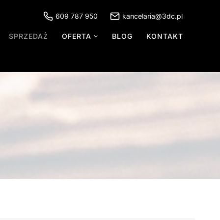
609 787 950
kancelaria@3dc.pl
SPRZEDAŻ
OFERTA
BLOG
KONTAKT