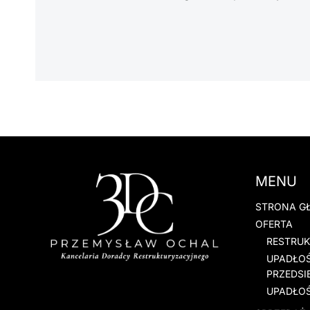
MENU
STRONA G
OFERTA
RESTRU
UPADŁO
PRZEDSI
UPADŁO