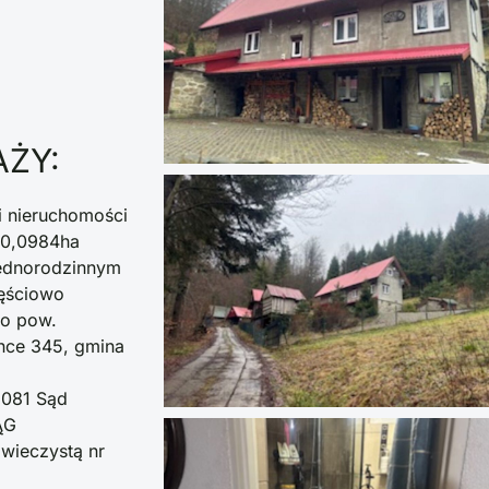
AŻY:
i nieruchomości
i 0,0984ha
ednorodzinnym
ęściowo
 o pow.
nce 345, gmina
5081 Sąd
ĄG
wieczystą nr