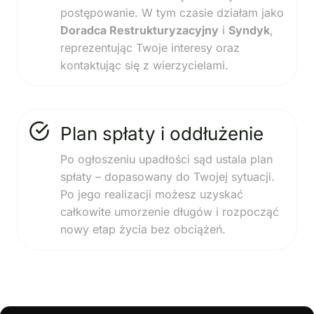
postępowanie. W tym czasie działam jako
Doradca Restrukturyzacyjny
i
Syndyk
,
reprezentując Twoje interesy oraz
kontaktując się z wierzycielami.
Plan spłaty i oddłużenie
Po ogłoszeniu upadłości sąd ustala plan
spłaty – dopasowany do Twojej sytuacji.
Po jego realizacji możesz uzyskać
całkowite umorzenie długów i rozpocząć
nowy etap życia bez obciążeń.