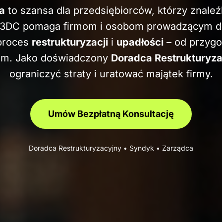
a
to szansa dla przedsiębiorców, którzy znaleźli
a 3DC pomaga firmom i osobom prowadzącym d
 proces
restrukturyzacji
i
upadłości
– od przygo
dem. Jako doświadczony
Doradca Restrukturyz
ograniczyć straty i uratować majątek firmy.
Umów Bezpłatną Konsultację
Doradca Restrukturyzacyjny • Syndyk • Zarządca