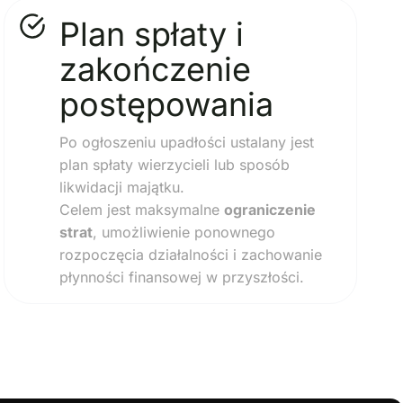
Plan spłaty i
zakończenie
postępowania
Po ogłoszeniu upadłości ustalany jest
plan spłaty wierzycieli lub sposób
likwidacji majątku.
Celem jest maksymalne
ograniczenie
strat
, umożliwienie ponownego
rozpoczęcia działalności i zachowanie
płynności finansowej w przyszłości.