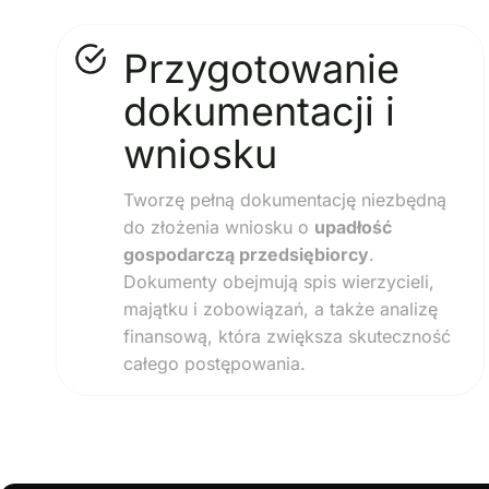
Przygotowanie
dokumentacji i
wniosku
Tworzę pełną dokumentację niezbędną
do złożenia wniosku o
upadłość
gospodarczą przedsiębiorcy
.
Dokumenty obejmują spis wierzycieli,
majątku i zobowiązań, a także analizę
finansową, która zwiększa skuteczność
całego postępowania.