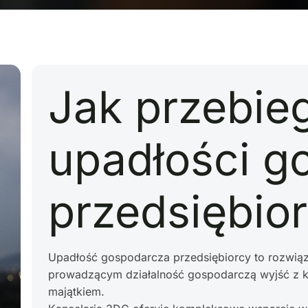
Jak przebie
upadłości g
przedsiębio
Upadłość gospodarcza przedsiębiorcy to rozwią
prowadzącym działalność gospodarczą wyjść z k
majątkiem.