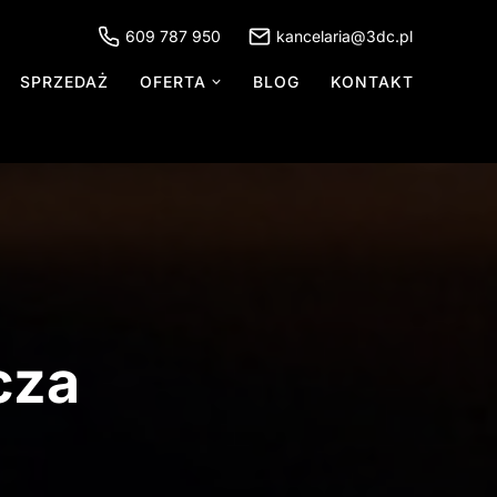
609 787 950
kancelaria@3dc.pl
SPRZEDAŻ
OFERTA
BLOG
KONTAKT
cza