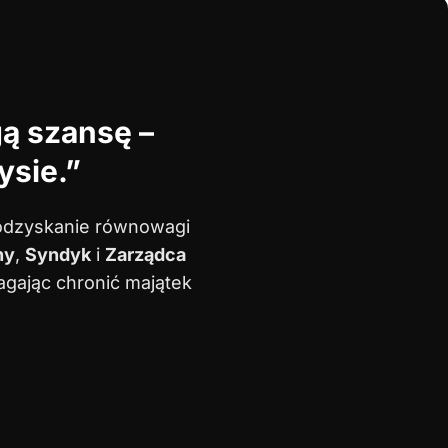
gą szansę –
ysie.”
a odzyskanie równowagi
ny
,
Syndyk
i
Zarządca
agając chronić majątek