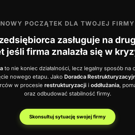
NOWY POCZĄTEK DLA TWOJEJ FIRMY
zedsiębiorca zasługuje na dru
 jeśli firma znalazła się w kryz
a
to nie koniec działalności, lecz legalny sposób n
ęcie nowego etapu. Jako
Doradca Restrukturyzacyj
orców w procesie
restrukturyzacji
i
oddłużania
, pom
oraz odbudować stabilność firmy.
Skonsultuj sytuację swojej firmy