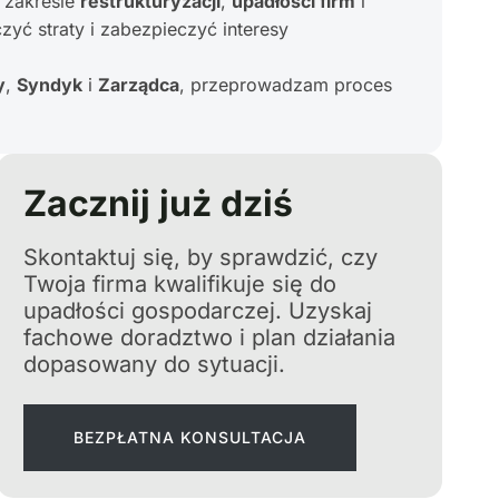
 zakresie
restrukturyzacji
,
upadłości firm
i
zyć straty i zabezpieczyć interesy
y
,
Syndyk
i
Zarządca
, przeprowadzam proces
Zacznij już dziś
Skontaktuj się, by sprawdzić, czy
Twoja firma kwalifikuje się do
upadłości gospodarczej. Uzyskaj
fachowe doradztwo i plan działania
dopasowany do sytuacji.
BEZPŁATNA KONSULTACJA