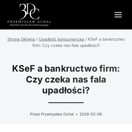
Przejdź
do
treści
Strona Główna
/
Upadłość konsumencka
/
KSeF a bankructwo
firm: Czy czeka nas fala upadłości?
KSeF a bankructwo firm:
Czy czeka nas fala
upadłości?
Przez
Przemysław Ochal
2026-02-09