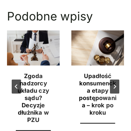
Podobne wpisy
Zgoda
Upadłość
nadzorcy
konsumenck
układu czy
a etapy
sądu?
postępowani
Decyzje
a – krok po
dłużnika w
kroku
PZU